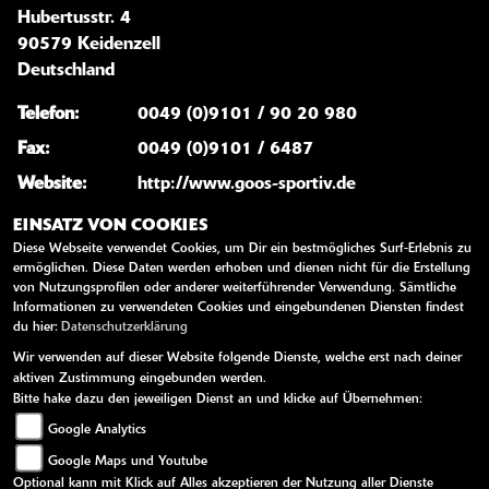
Hubertusstr. 4
90579 Keidenzell
Deutschland
Telefon:
0049 (0)9101 / 90 20 980
Fax:
0049 (0)9101 / 6487
Website:
http://www.goos-sportiv.de
E-Mail:
info@goos-sportiv.de
EINSATZ VON COOKIES
Diese Webseite verwendet Cookies, um Dir ein bestmögliches Surf-Erlebnis zu
ermöglichen. Diese Daten werden erhoben und dienen nicht für die Erstellung
von Nutzungsprofilen oder anderer weiterführender Verwendung. Sämtliche
Informationen zu verwendeten Cookies und eingebundenen Diensten findest
ÖFFNUNGSZEITEN
du hier:
Datenschutzerklärung
Wir verwenden auf dieser Website folgende Dienste, welche erst nach deiner
Sommeröffnungszeiten März -
aktiven Zustimmung eingebunden werden.
Oktober
Bitte hake dazu den jeweiligen Dienst an und klicke auf Übernehmen:
Google Analytics
Montag:
08:00 - 12:00 und 13:00 - 17:30
Google Maps und Youtube
Dienstag:
08:00 - 12:00 und 13:00 - 17:30
Optional kann mit Klick auf Alles akzeptieren der Nutzung aller Dienste