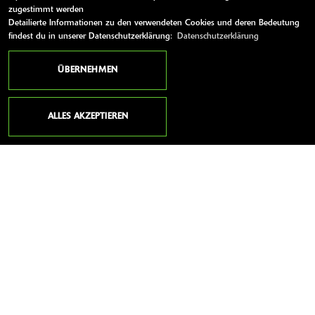
zugestimmt werden
Mittwoch:
08:00 - 12:00 und 13:00 - 17:30
Detailierte Informationen zu den verwendeten Cookies und deren Bedeutung
Donnerstag:
08:00 - 12:00 und 13:00 - 17:30
findest du in unserer Datenschutzerklärung:
Datenschutzerklärung
Freitag:
08:00 - 12:00 und 13:00 - 17:30
ÜBERNEHMEN
Samstag:
09:00 - 12:30
Sonntag:
geschlossen
ALLES AKZEPTIEREN
WEITERE LINKS
Kawasaki News
Kawasaki Handbücher
Kawasaki Bekleidung
Kawasaki Merchandise
AGB
Impressum
Datenschutz
Disclaimer
Barrierefreiheit
powered by 1000PS