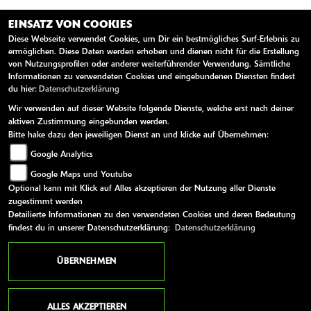
EINSATZ VON COOKIES
Kids ATV
Diese Webseite verwendet Cookies, um Dir ein bestmögliches Surf-Erlebnis zu
ermöglichen. Diese Daten werden erhoben und dienen nicht für die Erstellung
von Nutzungsprofilen oder anderer weiterführender Verwendung. Sämtliche
Informationen zu verwendeten Cookies und eingebundenen Diensten findest
du hier:
Datenschutzerklärung
Wir verwenden auf dieser Website folgende Dienste, welche erst nach deiner
aktiven Zustimmung eingebunden werden.
Bitte hake dazu den jeweiligen Dienst an und klicke auf Übernehmen:
Google Analytics
Google Maps und Youtube
Optional kann mit Klick auf Alles akzeptieren der Nutzung aller Dienste
zugestimmt werden
Detailierte Informationen zu den verwendeten Cookies und deren Bedeutung
findest du in unserer Datenschutzerklärung:
Datenschutzerklärung
ÜBERNEHMEN
CFMOTO CForce 110
ALLES AKZEPTIEREN