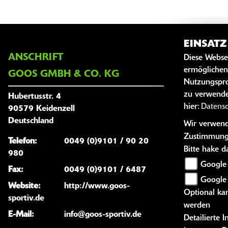
EINSAT
ANSCHRIFT
ÖFFNUNG
Diese Webse
ermöglichen
GOOS GMBH & CO. KG
Sommer
Nutzungspro
zu verwende
Oktob
Hubertusstr. 4
hier:
Datens
90579 Keidenzell
Montag:
Deutschland
Wir verwende
Dienstag:
Zustimmung
Telefon:
0049 (0)9101 / 90 20
Mittwoch:
Bitte hake 
980
Donnersta
Google 
Fax:
0049 (0)9101 / 6487
Google
Freitag:
Website:
http://www.goos-
Optional kan
Samstag:
sportiv.de
werden
Sonntag:
E-Mail:
info@goos-sportiv.de
Detailierte