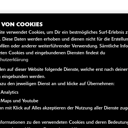
Z VON COOKIES
SZEITEN
WEITERE 
ite verwendet Cookies, um Dir ein bestmögliches Surf-Erlebnis 
. Diese Daten werden erhoben und dienen nicht für die Erstellu
Kawasaki News
öffnungszeiten März -
filen oder anderer weiterführender Verwendung. Sämtliche Inf
Kawasaki Hand
ten Cookies und eingebundenen Diensten findest du
er
Kawasaki Bekle
chutzerklärung
08:00 - 12:00 und 13:00 - 17:30
Kawasaki Merc
n auf dieser Website folgende Dienste, welche erst nach deiner
08:00 - 12:00 und 13:00 - 17:30
 eingebunden werden.
08:00 - 12:00 und 13:00 - 17:30
dazu den jeweiligen Dienst an und klicke auf Übernehmen:
g:
08:00 - 12:00 und 13:00 - 17:30
Analytics
 Maps und Youtube
08:00 - 12:00 und 13:00 - 17:30
n mit Klick auf Alles akzeptieren der Nutzung aller Dienste zu
09:00 - 12:30
geschlossen
 Informationen zu den verwendeten Cookies und deren Bedeutung