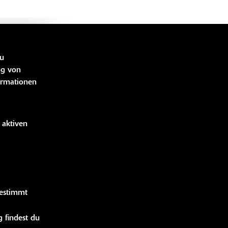
LINKS
zu
ng von
ormationen
bücher
idung
handise
 aktiven
gestimmt
 findest du